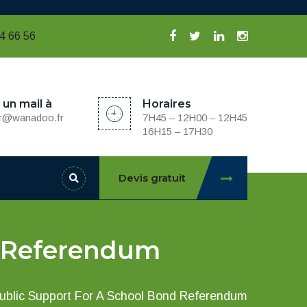
94 66 56
un mail à
Horaires
ver@wanadoo.fr
7H45 – 12H00 – 12H45
16H15 – 17H30
Devis gratuit
d Referendum
Public Support For A School Bond Referendum