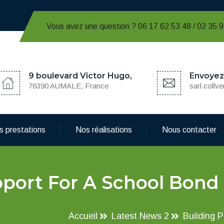
Vous avez une question ? 06 17 62 53 48 / 02 35 
9 boulevard Victor Hugo,
Envoyez 
76390 AUMALE, France
sarl.coll
s prestations
Nos réalisations
Nous contacter
upport For A School Bon
Accueil
Latest News 2
Building 