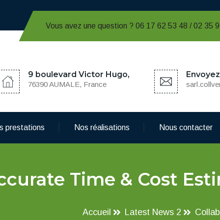
Vous avez une question ? 06 17 62 53 48 / 02 35 
9 boulevard Victor Hugo,
Envoyez 
76390 AUMALE, France
sarl.coll
s prestations
Nos réalisations
Nous contacter
Accurate Time & Cost Est
Accueil
Latest News 2
Collab