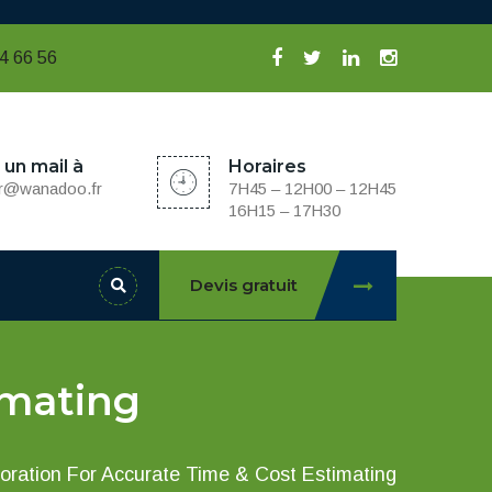
94 66 56
un mail à
Horaires
ver@wanadoo.fr
7H45 – 12H00 – 12H45
16H15 – 17H30
Devis gratuit
imating
oration For Accurate Time & Cost Estimating